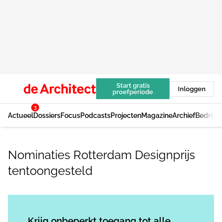
Start gratis
Inloggen
proefperiode
3
Actueel
Dossiers
Focus
Podcasts
Projecten
Magazine
Archief
Bedrijv
Nominaties Rotterdam Designprijs
tentoongesteld
Log in
om dit artikel te lezen.
Krijg onbeperkt toegang tot alle