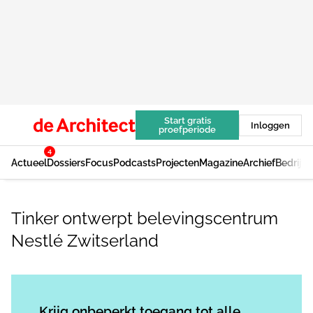
Start gratis
Inloggen
proefperiode
4
Actueel
Dossiers
Focus
Podcasts
Projecten
Magazine
Archief
Bedrijv
Tinker ontwerpt belevingscentrum
Nestlé Zwitserland
Log in
om dit artikel te lezen.
Krijg onbeperkt toegang tot alle