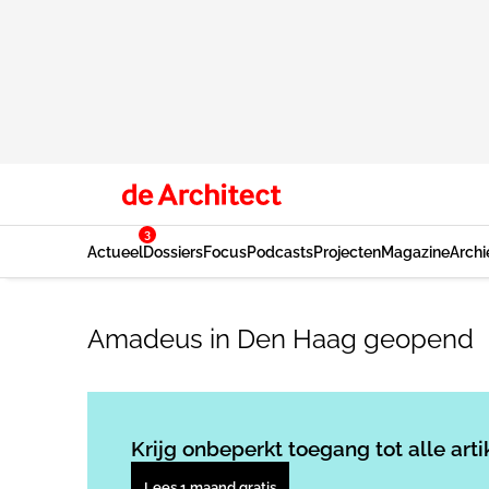
3
Actueel
Dossiers
Focus
Podcasts
Projecten
Magazine
Archi
Amadeus in Den Haag geopend
Krijg onbeperkt toegang tot alle arti
Lees 1 maand gratis