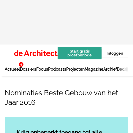
Start gratis
Inloggen
proefperiode
4
Actueel
Dossiers
Focus
Podcasts
Projecten
Magazine
Archief
Bedrijv
Nominaties Beste Gebouw van het
Jaar 2016
Log in
om dit artikel te lezen.
Krijg onbeperkt toegang tot alle