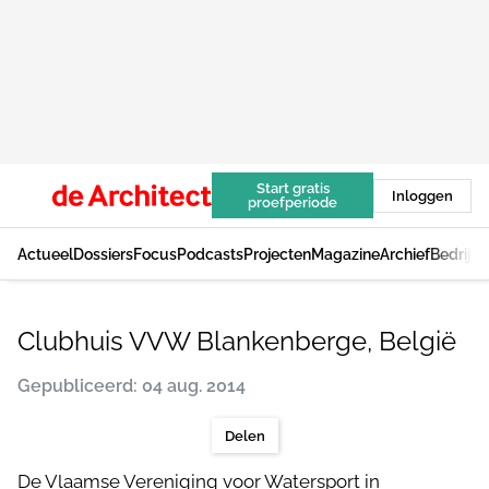
Start gratis
Inloggen
proefperiode
Actueel
Dossiers
Focus
Podcasts
Projecten
Magazine
Archief
Bedrijv
Clubhuis VVW Blankenberge, België
Gepubliceerd: 04 aug. 2014
Delen
De Vlaamse Vereniging voor Watersport in