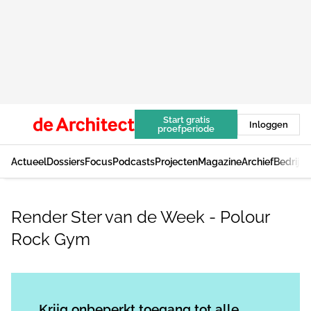
Start gratis
Inloggen
proefperiode
Actueel
Dossiers
Focus
Podcasts
Projecten
Magazine
Archief
Bedrijv
Render Ster van de Week - Polour
Rock Gym
Log in
om dit artikel te lezen.
Krijg onbeperkt toegang tot alle