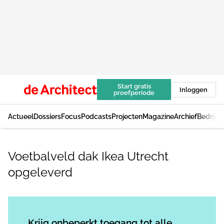
Start gratis
Inloggen
proefperiode
Actueel
Dossiers
Focus
Podcasts
Projecten
Magazine
Archief
Bedrijv
Voetbalveld dak Ikea Utrecht
opgeleverd
Log in
om dit artikel te lezen.
Krijg onbeperkt toegang tot alle