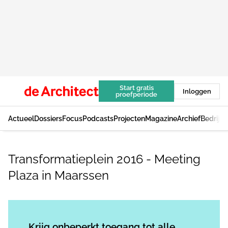
Start gratis
Inloggen
proefperiode
Actueel
Dossiers
Focus
Podcasts
Projecten
Magazine
Archief
Bedrijv
Transformatieplein 2016 - Meeting
Plaza in Maarssen
Log in
om dit artikel te lezen.
Krijg onbeperkt toegang tot alle