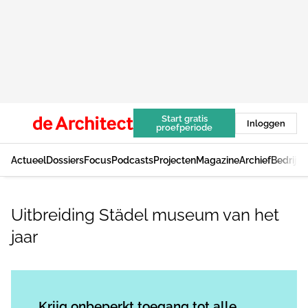
Start gratis
Inloggen
proefperiode
Actueel
Dossiers
Focus
Podcasts
Projecten
Magazine
Archief
Bedrijv
Uitbreiding Städel museum van het
jaar
Log in
om dit artikel te lezen.
Krijg onbeperkt toegang tot alle