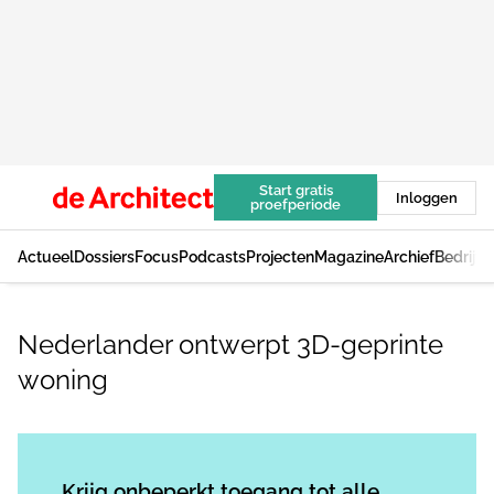
Start gratis
Inloggen
proefperiode
Actueel
Dossiers
Focus
Podcasts
Projecten
Magazine
Archief
Bedrijv
Nederlander ontwerpt 3D-geprinte
woning
Log in
om dit artikel te lezen.
Krijg onbeperkt toegang tot alle