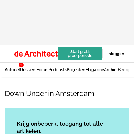
Start gratis
Inloggen
proefperiode
3
Actueel
Dossiers
Focus
Podcasts
Projecten
Magazine
Archief
Bedrijv
Down Under in Amsterdam
Log in
om dit artikel te lezen.
Krijg onbeperkt toegang tot alle
artikelen.