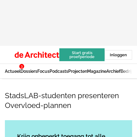
Start gratis
Inloggen
proefperiode
3
Actueel
Dossiers
Focus
Podcasts
Projecten
Magazine
Archief
Bedrijv
StadsLAB-studenten presenteren
Overvloed-plannen
Log in
om dit artikel te lezen.
Krijg onbeperkt toegang tot alle