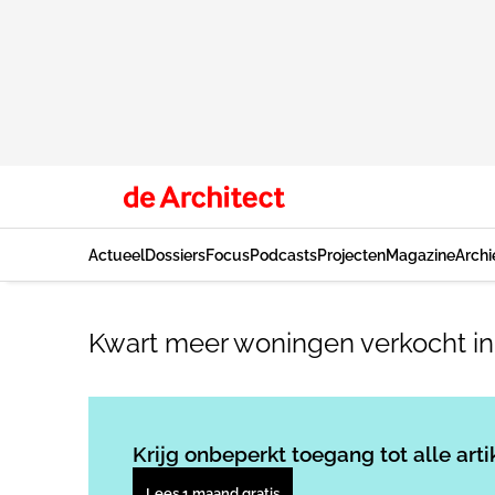
Actueel
Dossiers
Focus
Podcasts
Projecten
Magazine
Archi
Kwart meer woningen verkocht in
Krijg onbeperkt toegang tot alle arti
Lees 1 maand gratis