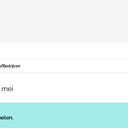
ef
Bedrijven
 mei
Log in
om dit artikel te lezen.
kelen.