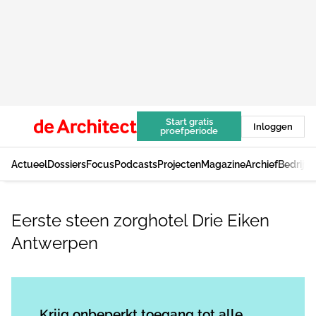
Start gratis
Inloggen
proefperiode
Actueel
Dossiers
Focus
Podcasts
Projecten
Magazine
Archief
Bedrijv
Eerste steen zorghotel Drie Eiken
Antwerpen
Log in
om dit artikel te lezen.
Krijg onbeperkt toegang tot alle