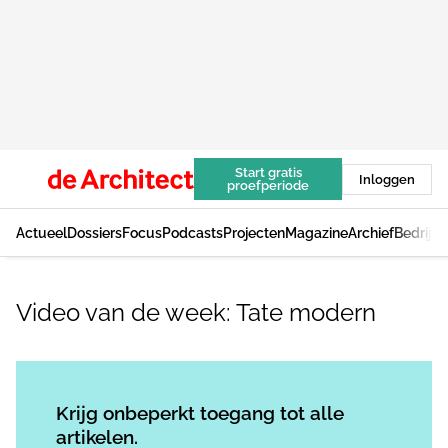
Start gratis
Inloggen
proefperiode
Actueel
Dossiers
Focus
Podcasts
Projecten
Magazine
Archief
Bedrijv
Video van de week: Tate modern
Log in
om dit artikel te lezen.
Krijg onbeperkt toegang tot alle
artikelen.