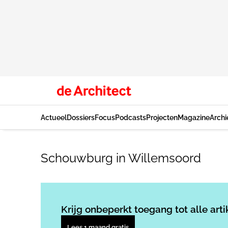
Actueel
Dossiers
Focus
Podcasts
Projecten
Magazine
Archi
Schouwburg in Willemsoord
Krijg onbeperkt toegang tot alle arti
Lees 1 maand gratis