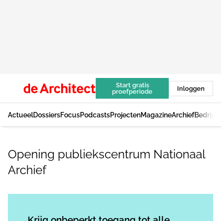
Start gratis
Inloggen
proefperiode
Actueel
Dossiers
Focus
Podcasts
Projecten
Magazine
Archief
Bedrijv
Opening publiekscentrum Nationaal
Archief
Log in
om dit artikel te lezen.
Krijg onbeperkt toegang tot alle