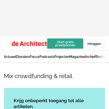
Start gratis
Inloggen
proefperiode
Actueel
Dossiers
Focus
Podcasts
Projecten
Magazine
Archief
Bedrijv
Mix crowdfunding & retail
Log in
om dit artikel te lezen.
Krijg onbeperkt toegang tot alle
artikelen.