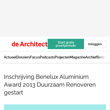
Start gratis
Inloggen
proefperiode
Actueel
Dossiers
Focus
Podcasts
Projecten
Magazine
Archief
Bedrijv
Inschrijving Benelux Aluminium
Award 2013 Duurzaam Renoveren
gestart