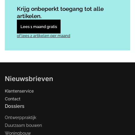
Log in
om dit artikel te lezen.
Krijg onbeperkt toegang tot alle
artikelen.
Lees 1 maand gratis
of lees 2 artikelen per maand
Nieuwsbrieven
Klantenservice
Contact
Dossiers
Ontwerppraktijk
Duurzaam bouwen
Woningbouw