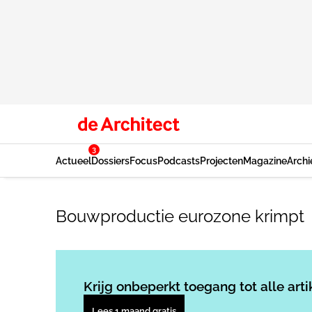
3
Actueel
Dossiers
Focus
Podcasts
Projecten
Magazine
Archi
Bouwproductie eurozone krimpt
Krijg onbeperkt toegang tot alle arti
Lees 1 maand gratis