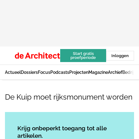
Start gratis
Inloggen
proefperiode
Actueel
Dossiers
Focus
Podcasts
Projecten
Magazine
Archief
Bedrijv
De Kuip moet rijksmonument worden
Log in
om dit artikel te lezen.
Krijg onbeperkt toegang tot alle
artikelen.