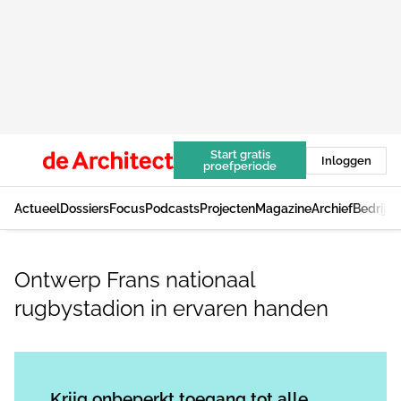
Start gratis
Inloggen
proefperiode
Actueel
Dossiers
Focus
Podcasts
Projecten
Magazine
Archief
Bedrijv
Ontwerp Frans nationaal
rugbystadion in ervaren handen
Log in
om dit artikel te lezen.
Krijg onbeperkt toegang tot alle