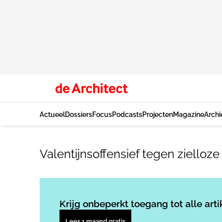
Actueel
Dossiers
Focus
Podcasts
Projecten
Magazine
Archi
Valentijnsoffensief tegen ziello
Krijg onbeperkt toegang tot alle arti
Lees 1 maand gratis