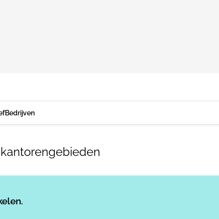
ef
Bedrijven
ze kantorengebieden
Log in
om dit artikel te lezen.
kelen.