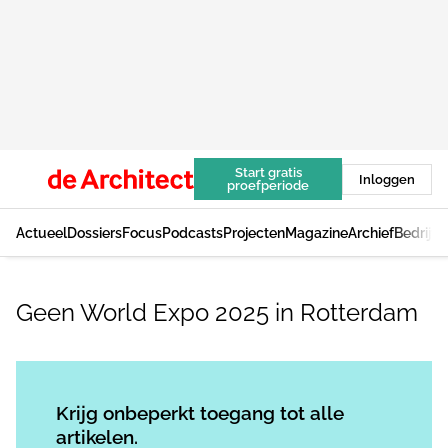
Start gratis
Inloggen
proefperiode
Actueel
Dossiers
Focus
Podcasts
Projecten
Magazine
Archief
Bedrijv
Geen World Expo 2025 in Rotterdam
Log in
om dit artikel te lezen.
Krijg onbeperkt toegang tot alle
artikelen.