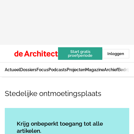
Start gratis
Inloggen
proefperiode
Actueel
Dossiers
Focus
Podcasts
Projecten
Magazine
Archief
Bedrijv
Stedelijke ontmoetingsplaats
Log in
om dit artikel te lezen.
Krijg onbeperkt toegang tot alle
artikelen.