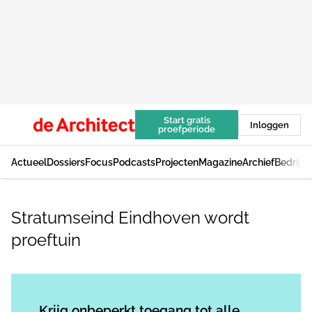
Start gratis
Inloggen
proefperiode
Actueel
Dossiers
Focus
Podcasts
Projecten
Magazine
Archief
Bedrijv
Stratumseind Eindhoven wordt
proeftuin
Log in
om dit artikel te lezen.
Krijg onbeperkt toegang tot alle