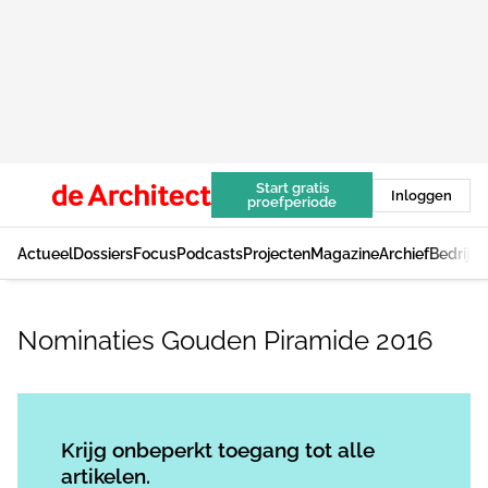
Start gratis
Inloggen
proefperiode
Actueel
Dossiers
Focus
Podcasts
Projecten
Magazine
Archief
Bedrijv
Nominaties Gouden Piramide 2016
Log in
om dit artikel te lezen.
Krijg onbeperkt toegang tot alle
artikelen.