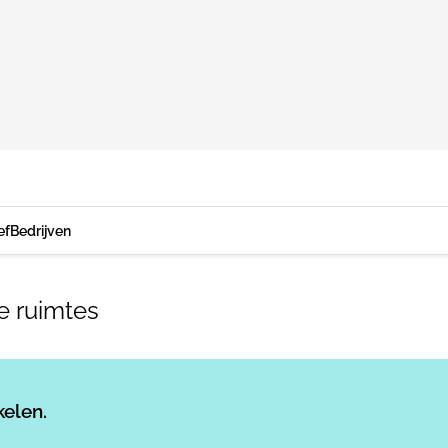
ef
Bedrijven
e ruimtes
Log in
om dit artikel te lezen.
kelen.