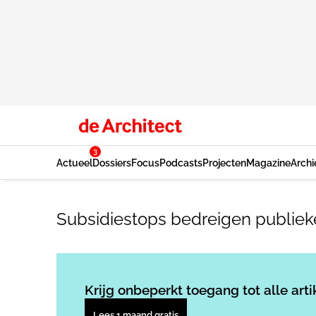
3
Actueel
Dossiers
Focus
Podcasts
Projecten
Magazine
Archi
Subsidiestops bedreigen publiek
Krijg onbeperkt toegang tot alle arti
Lees 1 maand gratis