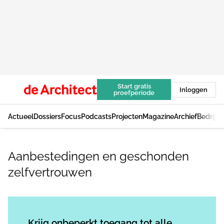
Start gratis
Inloggen
proefperiode
Actueel
Dossiers
Focus
Podcasts
Projecten
Magazine
Archief
Bedrijv
Aanbestedingen en geschonden
zelfvertrouwen
Log in
om dit artikel te lezen.
Krijg onbeperkt toegang tot alle