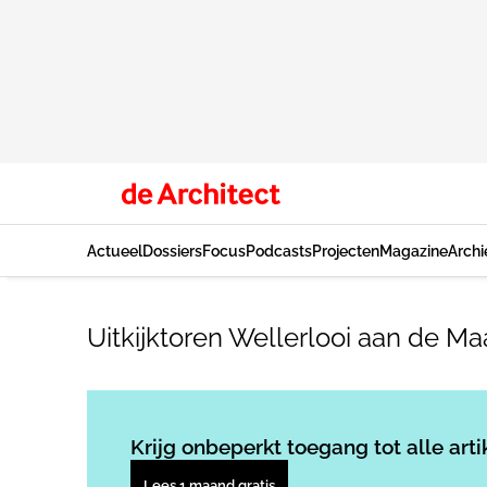
Actueel
Dossiers
Focus
Podcasts
Projecten
Magazine
Archi
Uitkijktoren Wellerlooi aan de Ma
Krijg onbeperkt toegang tot alle arti
Lees 1 maand gratis