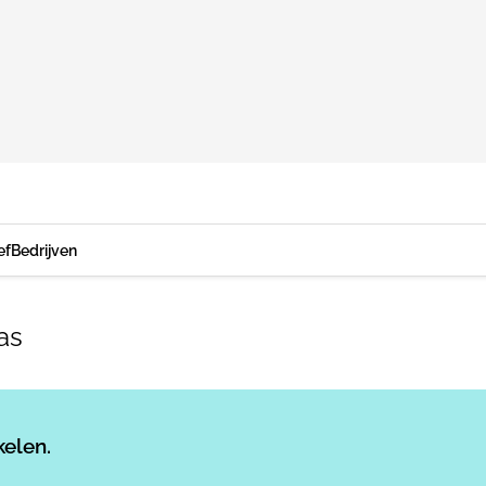
ef
Bedrijven
as
Log in
om dit artikel te lezen.
kelen.