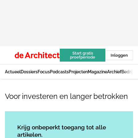
Start gratis
Inloggen
proefperiode
Actueel
Dossiers
Focus
Podcasts
Projecten
Magazine
Archief
Bedrijv
Voor investeren en langer betrokken
Log in
om dit artikel te lezen.
Krijg onbeperkt toegang tot alle
artikelen.