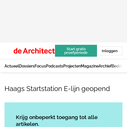
Start gratis
Inloggen
proefperiode
Actueel
Dossiers
Focus
Podcasts
Projecten
Magazine
Archief
Bedrijv
Haags Startstation E-lijn geopend
Log in
om dit artikel te lezen.
Krijg onbeperkt toegang tot alle
artikelen.