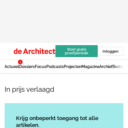
Start gratis
Inloggen
proefperiode
1
Actueel
Dossiers
Focus
Podcasts
Projecten
Magazine
Archief
Bedrijv
In prijs verlaagd
Log in
om dit artikel te lezen.
Krijg onbeperkt toegang tot alle
artikelen.