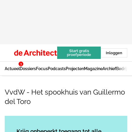
Start gratis
Inloggen
proefperiode
3
Actueel
Dossiers
Focus
Podcasts
Projecten
Magazine
Archief
Bedrijv
VvdW - Het spookhuis van Guillermo
del Toro
Log in
om dit artikel te lezen.
Krijg onbeperkt toegang tot alle