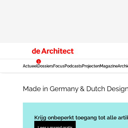
3
Actueel
Dossiers
Focus
Podcasts
Projecten
Magazine
Archi
Made in Germany & Dutch Desig
Krijg onbeperkt toegang tot alle arti
Lees 1 maand gratis