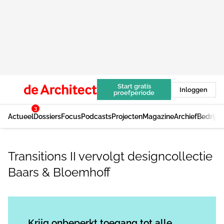
Start gratis
Inloggen
proefperiode
3
Actueel
Dossiers
Focus
Podcasts
Projecten
Magazine
Archief
Bedrijv
Transitions II vervolgt designcollectie
Baars & Bloemhoff
Log in
om dit artikel te lezen.
Krijg onbeperkt toegang tot alle