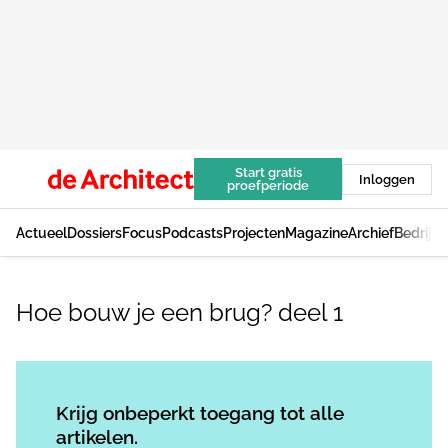
Start gratis
Inloggen
proefperiode
Actueel
Dossiers
Focus
Podcasts
Projecten
Magazine
Archief
Bedrijv
Hoe bouw je een brug? deel 1
Log in
om dit artikel te lezen.
Krijg onbeperkt toegang tot alle
artikelen.