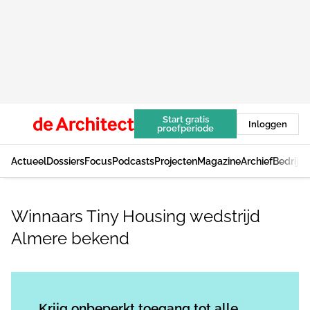
Start gratis
Inloggen
proefperiode
Actueel
Dossiers
Focus
Podcasts
Projecten
Magazine
Archief
Bedrijv
Winnaars Tiny Housing wedstrijd
Almere bekend
Log in
om dit artikel te lezen.
Krijg onbeperkt toegang tot alle