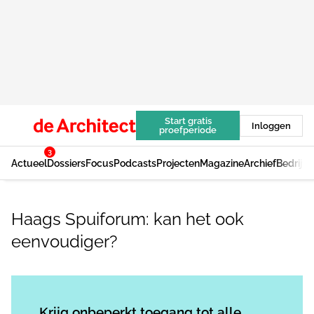
Start gratis
Inloggen
proefperiode
3
Actueel
Dossiers
Focus
Podcasts
Projecten
Magazine
Archief
Bedrijv
Haags Spuiforum: kan het ook
eenvoudiger?
Log in
om dit artikel te lezen.
Krijg onbeperkt toegang tot alle