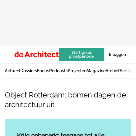
Start gratis
Inloggen
proefperiode
Actueel
Dossiers
Focus
Podcasts
Projecten
Magazine
Archief
Bedrijv
Object Rotterdam: bomen dagen de
architectuur uit
Log in
om dit artikel te lezen.
Krijg onbeperkt toegang tot alle