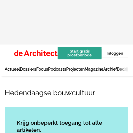
Start gratis
Inloggen
proefperiode
Actueel
Dossiers
Focus
Podcasts
Projecten
Magazine
Archief
Bedrijv
Hedendaagse bouwcultuur
Log in
om dit artikel te lezen.
Krijg onbeperkt toegang tot alle
artikelen.