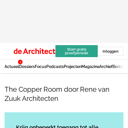
Start gratis
Inloggen
proefperiode
1
Actueel
Dossiers
Focus
Podcasts
Projecten
Magazine
Archief
Bedrijv
The Copper Room door Rene van
Zuuk Architecten
Log in
om dit artikel te lezen.
Krijg onbeperkt toegang tot alle