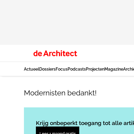
Actueel
Dossiers
Focus
Podcasts
Projecten
Magazine
Archi
Modernisten bedankt!
Krijg onbeperkt toegang tot alle arti
Lees 1 maand gratis