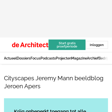
Start gratis
Inloggen
proefperiode
Actueel
Dossiers
Focus
Podcasts
Projecten
Magazine
Archief
Bedrijv
Cityscapes Jeremy Mann beeldblog
Jeroen Apers
Log in
om dit artikel te lezen.
Krijg onbeperkt toegang tot alle