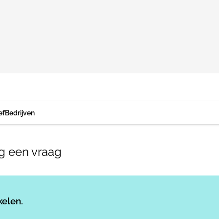
ef
Bedrijven
g een vraag
Log in
om dit artikel te lezen.
kelen.