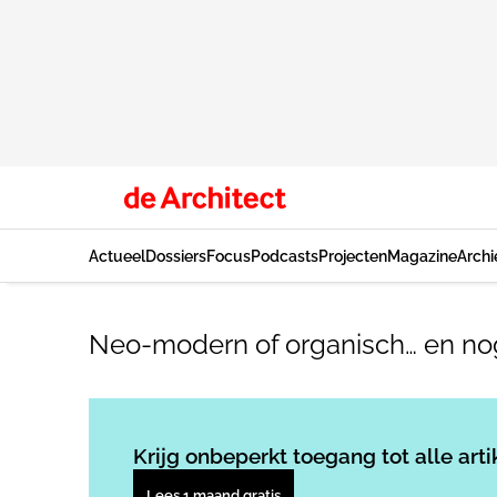
Actueel
Dossiers
Focus
Podcasts
Projecten
Magazine
Archi
Neo-modern of organisch… en no
Krijg onbeperkt toegang tot alle arti
Lees 1 maand gratis