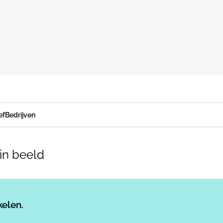
ef
Bedrijven
in beeld
Log in
om dit artikel te lezen.
kelen.