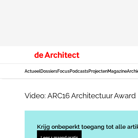
Actueel
Dossiers
Focus
Podcasts
Projecten
Magazine
Archi
Video: ARC16 Architectuur Award 
Krijg onbeperkt toegang tot alle arti
Lees 1 maand gratis