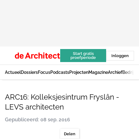
Start gratis
Inloggen
proefperiode
Actueel
Dossiers
Focus
Podcasts
Projecten
Magazine
Archief
Bedrijv
ARC16: Kolleksjesintrum Fryslân -
LEVS architecten
Gepubliceerd: 08 sep. 2016
Delen