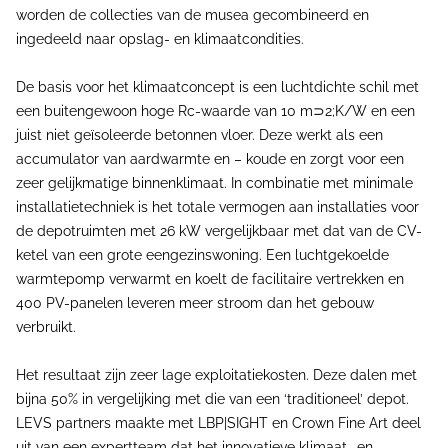
worden de collecties van de musea gecombineerd en
ingedeeld naar opslag- en klimaatcondities.
De basis voor het klimaatconcept is een luchtdichte schil met
een buitengewoon hoge Rc-waarde van 10 m⊃2;K/W en een
juist niet geïsoleerde betonnen vloer. Deze werkt als een
accumulator van aardwarmte en – koude en zorgt voor een
zeer gelijkmatige binnenklimaat. In combinatie met minimale
installatietechniek is het totale vermogen aan installaties voor
de depotruimten met 26 kW vergelijkbaar met dat van de CV-
ketel van een grote eengezinswoning. Een luchtgekoelde
warmtepomp verwarmt en koelt de facilitaire vertrekken en
400 PV-panelen leveren meer stroom dan het gebouw
verbruikt.
Het resultaat zijn zeer lage exploitatiekosten. Deze dalen met
bijna 50% in vergelijking met die van een ‘traditioneel’ depot.
LEVS partners maakte met LBP|SIGHT en Crown Fine Art deel
uit van een expertteam dat het innovatieve klimaat- en