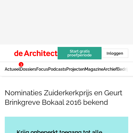
Start gratis
Inloggen
proefperiode
3
Actueel
Dossiers
Focus
Podcasts
Projecten
Magazine
Archief
Bedrijv
Nominaties Zuiderkerkprijs en Geurt
Brinkgreve Bokaal 2016 bekend
Log in
om dit artikel te lezen.
Krijg onbeperkt toegang tot alle