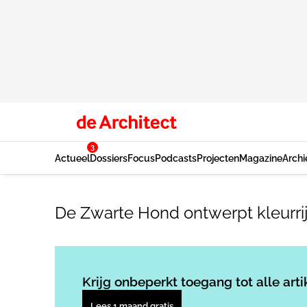
3
Actueel
Dossiers
Focus
Podcasts
Projecten
Magazine
Archi
De Zwarte Hond ontwerpt kleurrij
Krijg onbeperkt toegang tot alle arti
Lees 1 maand gratis