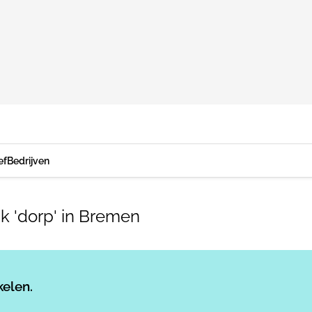
ef
Bedrijven
k 'dorp' in Bremen
Log in
om dit artikel te lezen.
kelen.