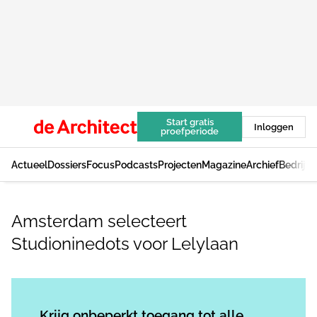
Start gratis
Inloggen
proefperiode
Actueel
Dossiers
Focus
Podcasts
Projecten
Magazine
Archief
Bedrijv
Amsterdam selecteert
Studioninedots voor Lelylaan
Log in
om dit artikel te lezen.
Krijg onbeperkt toegang tot alle